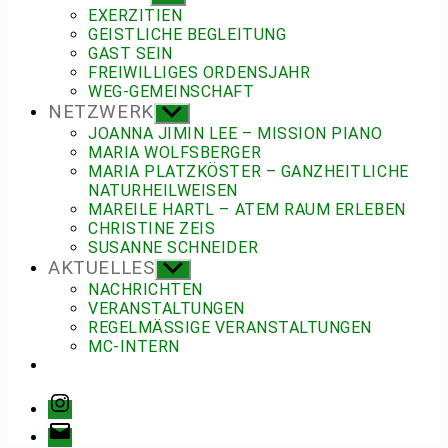
anzeigen
EXERZITIEN
GEISTLICHE BEGLEITUNG
GAST SEIN
FREIWILLIGES ORDENSJAHR
WEG-GEMEINSCHAFT
NETZWERK
Untermenü
anzeigen
JOANNA JIMIN LEE – MISSION PIANO
MARIA WOLFSBERGER
MARIA PLATZKÖSTER – GANZHEITLICHE
NATURHEILWEISEN
MAREILE HARTL – ATEM RAUM ERLEBEN
CHRISTINE ZEIS
SUSANNE SCHNEIDER
AKTUELLES
Untermenü
anzeigen
NACHRICHTEN
VERANSTALTUNGEN
REGELMÄSSIGE VERANSTALTUNGEN
MC-INTERN
Instagram
E-
Mail