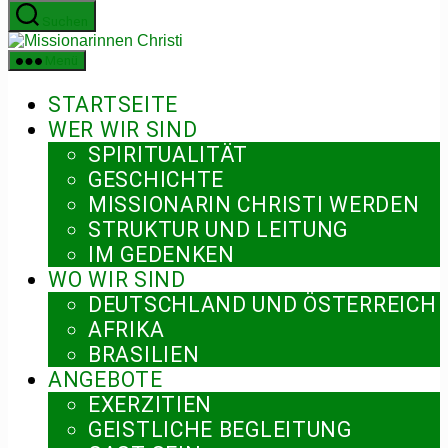
Zum
Suchen
Inhalt
Missionarinnen
springen
Christi
Menü
STARTSEITE
WER WIR SIND
SPIRITUALITÄT
GESCHICHTE
MISSIONARIN CHRISTI WERDEN
STRUKTUR UND LEITUNG
IM GEDENKEN
WO WIR SIND
DEUTSCHLAND UND ÖSTERREICH
AFRIKA
BRASILIEN
ANGEBOTE
EXERZITIEN
GEISTLICHE BEGLEITUNG