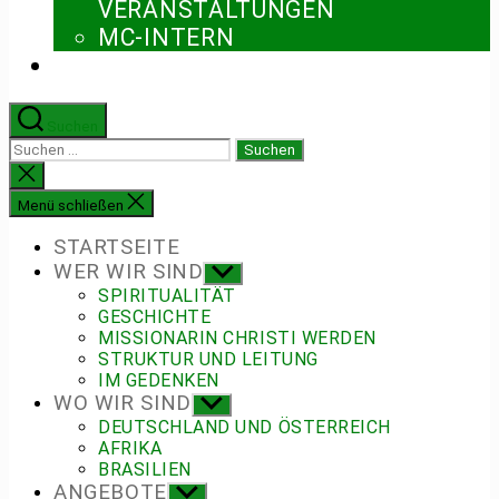
ERANSTALTUNGEN
MC-INTERN
Suchen
Suchen
nach:
Suche
schließen
Menü schließen
STARTSEITE
WER WIR SIND
Untermenü
anzeigen
SPIRITUALITÄT
GESCHICHTE
MISSIONARIN CHRISTI WERDEN
STRUKTUR UND LEITUNG
IM GEDENKEN
WO WIR SIND
Untermenü
anzeigen
DEUTSCHLAND UND ÖSTERREICH
AFRIKA
BRASILIEN
ANGEBOTE
Untermenü