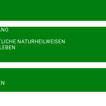
ANO
TLICHE NATURHEILWEISEN
RLEBEN
N