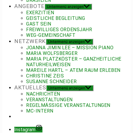
BRASILIEN
ANGEBOTE
Untermenü anzeigen
EXERZITIEN
GEISTLICHE BEGLEITUNG
GAST SEIN
FREIWILLIGES ORDENSJAHR
WEG-GEMEINSCHAFT
NETZWERK
Untermenü anzeigen
JOANNA JIMIN LEE – MISSION PIANO
MARIA WOLFSBERGER
MARIA PLATZKÖSTER – GANZHEITLICHE
NATURHEILWEISEN
MAREILE HARTL – ATEM RAUM ERLEBEN
CHRISTINE ZEIS
SUSANNE SCHNEIDER
AKTUELLES
Untermenü anzeigen
NACHRICHTEN
VERANSTALTUNGEN
REGELMÄSSIGE VERANSTALTUNGEN
MC-INTERN
Instagram