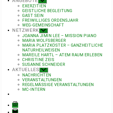
ANGEBOTE
Untermenü
anzeigen
EXERZITIEN
GEISTLICHE BEGLEITUNG
GAST SEIN
FREIWILLIGES ORDENSJAHR
WEG-GEMEINSCHAFT
NETZWERK
Untermenü
anzeigen
JOANNA JIMIN LEE – MISSION PIANO
MARIA WOLFSBERGER
MARIA PLATZKÖSTER – GANZHEITLICHE
NATURHEILWEISEN
MAREILE HARTL – ATEM RAUM ERLEBEN
CHRISTINE ZEIS
SUSANNE SCHNEIDER
AKTUELLES
Untermenü
anzeigen
NACHRICHTEN
VERANSTALTUNGEN
REGELMÄSSIGE VERANSTALTUNGEN
MC-INTERN
Instagram
E-