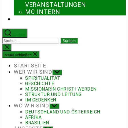
ERANSTALTUNGEN
MC-INTERN
Suchen
Suchen
nach:
Suche
schließen
Menü schließen
STARTSEITE
WER WIR SIND
Untermenü
anzeigen
SPIRITUALITÄT
GESCHICHTE
MISSIONARIN CHRISTI WERDEN
STRUKTUR UND LEITUNG
IM GEDENKEN
WO WIR SIND
Untermenü
anzeigen
DEUTSCHLAND UND ÖSTERREICH
AFRIKA
BRASILIEN