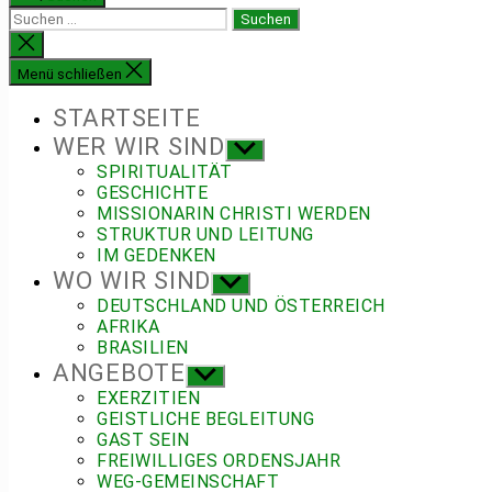
Suchen
nach:
Suche
schließen
Menü schließen
STARTSEITE
WER WIR SIND
Untermenü
anzeigen
SPIRITUALITÄT
GESCHICHTE
MISSIONARIN CHRISTI WERDEN
STRUKTUR UND LEITUNG
IM GEDENKEN
WO WIR SIND
Untermenü
anzeigen
DEUTSCHLAND UND ÖSTERREICH
AFRIKA
BRASILIEN
ANGEBOTE
Untermenü
anzeigen
EXERZITIEN
GEISTLICHE BEGLEITUNG
GAST SEIN
FREIWILLIGES ORDENSJAHR
WEG-GEMEINSCHAFT