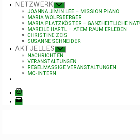
NETZWERK
Untermenü
anzeigen
JOANNA JIMIN LEE – MISSION PIANO
MARIA WOLFSBERGER
MARIA PLATZKÖSTER – GANZHEITLICHE NAT
MAREILE HARTL – ATEM RAUM ERLEBEN
CHRISTINE ZEIS
SUSANNE SCHNEIDER
AKTUELLES
Untermenü
anzeigen
NACHRICHTEN
VERANSTALTUNGEN
REGELMÄSSIGE VERANSTALTUNGEN
MC-INTERN
Instagram
E-
Mail