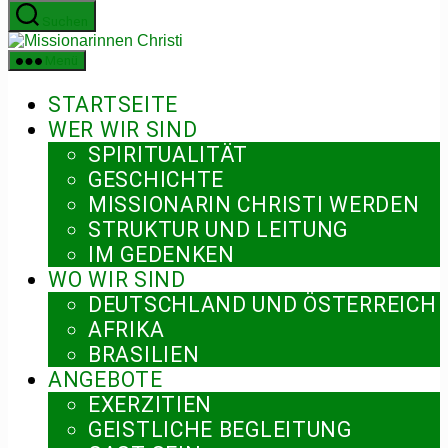
Zum
Suchen
Inhalt
Missionarinnen
springen
Christi
Menü
STARTSEITE
WER WIR SIND
SPIRITUALITÄT
GESCHICHTE
MISSIONARIN CHRISTI WERDEN
STRUKTUR UND LEITUNG
IM GEDENKEN
WO WIR SIND
DEUTSCHLAND UND ÖSTERREICH
AFRIKA
BRASILIEN
ANGEBOTE
EXERZITIEN
GEISTLICHE BEGLEITUNG