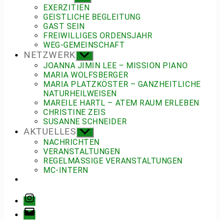
anzeigen
EXERZITIEN
GEISTLICHE BEGLEITUNG
GAST SEIN
FREIWILLIGES ORDENSJAHR
WEG-GEMEINSCHAFT
NETZWERK
Untermenü
anzeigen
JOANNA JIMIN LEE – MISSION PIANO
MARIA WOLFSBERGER
MARIA PLATZKÖSTER – GANZHEITLICHE
NATURHEILWEISEN
MAREILE HARTL – ATEM RAUM ERLEBEN
CHRISTINE ZEIS
SUSANNE SCHNEIDER
AKTUELLES
Untermenü
anzeigen
NACHRICHTEN
VERANSTALTUNGEN
REGELMÄSSIGE VERANSTALTUNGEN
MC-INTERN
Instagram
E-
Mail