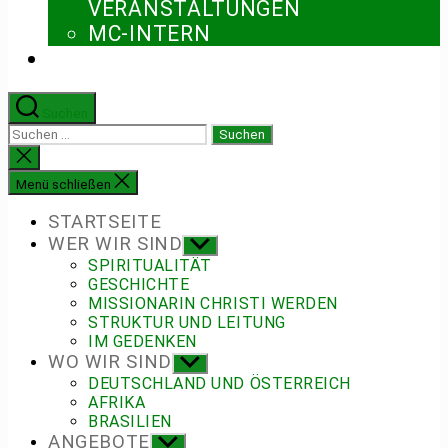
ERANSTALTUNGEN
MC-INTERN
Suchen
Suchen
nach:
Suche
schließen
Menü schließen
STARTSEITE
WER WIR SIND
Untermenü
anzeigen
SPIRITUALITÄT
GESCHICHTE
MISSIONARIN CHRISTI WERDEN
STRUKTUR UND LEITUNG
IM GEDENKEN
WO WIR SIND
Untermenü
anzeigen
DEUTSCHLAND UND ÖSTERREICH
AFRIKA
BRASILIEN
ANGEBOTE
Untermenü