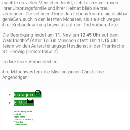
machte es vielen Menschen leicht, sich ihr anzuvertrauen.
Ihrer Ursprungsfamilie und ihrer Heimat blieb sie treu
verbunden. Die schönen Dinge des Lebens konnte sie dankbar
genießen, auch in den letzten Monaten, als sie sich wegen
ihrer Krebserkrankung bewusst auf den Tod vorbereitete.
Die Beerdigung findet am
11. Nov.
um
12.45 Uhr
auf dem
Waldfriedhof (Alter Teil) in München statt. Um
11.15 Uhr
feiern wir den Auferstehungsgottesdienst in der Pfarrkirche
St. Hedwig (Hirnerstraße 1).
In dankbarer Verbundenheit
ihre Mitschwestern, die Missionarinnen Christi, ihre
Angehörigen
Instagram
E-Mail
Helfen und Spenden
Kontakt
Impressum
Datenschutzerklärung
Prävention
Cookie-Details