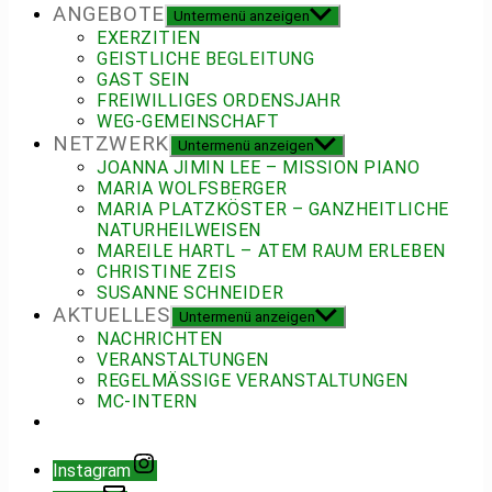
ANGEBOTE
Untermenü anzeigen
EXERZITIEN
GEISTLICHE BEGLEITUNG
GAST SEIN
FREIWILLIGES ORDENSJAHR
WEG-GEMEINSCHAFT
NETZWERK
Untermenü anzeigen
JOANNA JIMIN LEE – MISSION PIANO
MARIA WOLFSBERGER
MARIA PLATZKÖSTER – GANZHEITLICHE
NATURHEILWEISEN
MAREILE HARTL – ATEM RAUM ERLEBEN
CHRISTINE ZEIS
SUSANNE SCHNEIDER
AKTUELLES
Untermenü anzeigen
NACHRICHTEN
VERANSTALTUNGEN
REGELMÄSSIGE VERANSTALTUNGEN
MC-INTERN
Instagram