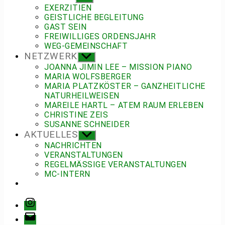
anzeigen
EXERZITIEN
GEISTLICHE BEGLEITUNG
GAST SEIN
FREIWILLIGES ORDENSJAHR
WEG-GEMEINSCHAFT
NETZWERK
Untermenü
anzeigen
JOANNA JIMIN LEE – MISSION PIANO
MARIA WOLFSBERGER
MARIA PLATZKÖSTER – GANZHEITLICHE
NATURHEILWEISEN
MAREILE HARTL – ATEM RAUM ERLEBEN
CHRISTINE ZEIS
SUSANNE SCHNEIDER
AKTUELLES
Untermenü
anzeigen
NACHRICHTEN
VERANSTALTUNGEN
REGELMÄSSIGE VERANSTALTUNGEN
MC-INTERN
Instagram
E-
Mail