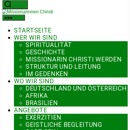
Zum
Suchen
Inhalt
Missionarinnen
springen
Christi
Menü
STARTSEITE
WER WIR SIND
SPIRITUALITÄT
GESCHICHTE
MISSIONARIN CHRISTI WERDEN
STRUKTUR UND LEITUNG
IM GEDENKEN
WO WIR SIND
DEUTSCHLAND UND ÖSTERREICH
AFRIKA
BRASILIEN
ANGEBOTE
EXERZITIEN
GEISTLICHE BEGLEITUNG