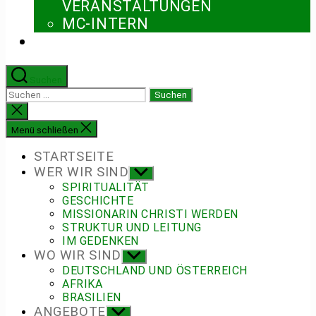
ERANSTALTUNGEN
MC-INTERN
Suchen
Suchen
nach:
Suche
schließen
Menü schließen
STARTSEITE
WER WIR SIND
Untermenü
anzeigen
SPIRITUALITÄT
GESCHICHTE
MISSIONARIN CHRISTI WERDEN
STRUKTUR UND LEITUNG
IM GEDENKEN
WO WIR SIND
Untermenü
anzeigen
DEUTSCHLAND UND ÖSTERREICH
AFRIKA
BRASILIEN
ANGEBOTE
Untermenü