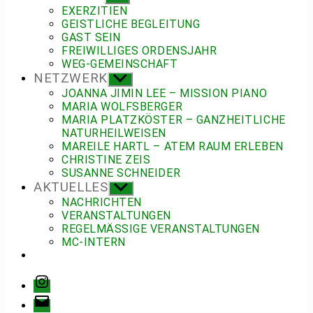
anzeigen
EXERZITIEN
GEISTLICHE BEGLEITUNG
GAST SEIN
FREIWILLIGES ORDENSJAHR
WEG-GEMEINSCHAFT
NETZWERK
Untermenü
anzeigen
JOANNA JIMIN LEE – MISSION PIANO
MARIA WOLFSBERGER
MARIA PLATZKÖSTER – GANZHEITLICHE
NATURHEILWEISEN
MAREILE HARTL – ATEM RAUM ERLEBEN
CHRISTINE ZEIS
SUSANNE SCHNEIDER
AKTUELLES
Untermenü
anzeigen
NACHRICHTEN
VERANSTALTUNGEN
REGELMÄSSIGE VERANSTALTUNGEN
MC-INTERN
Instagram
E-
Mail