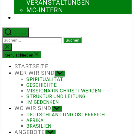
ERANSTALTUNGEN
MC-INTERN
Suchen
Suchen
nach:
Suche
schließen
Menü schließen
STARTSEITE
WER WIR SIND
Untermenü
anzeigen
SPIRITUALITÄT
GESCHICHTE
MISSIONARIN CHRISTI WERDEN
STRUKTUR UND LEITUNG
IM GEDENKEN
WO WIR SIND
Untermenü
anzeigen
DEUTSCHLAND UND ÖSTERREICH
AFRIKA
BRASILIEN
ANGEBOTE
Untermenü