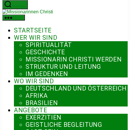
Zum
Suchen
Inhalt
Missionarinnen
springen
Christi
Menü
STARTSEITE
WER WIR SIND
SPIRITUALITÄT
GESCHICHTE
MISSIONARIN CHRISTI WERDEN
STRUKTUR UND LEITUNG
IM GEDENKEN
WO WIR SIND
DEUTSCHLAND UND ÖSTERREICH
AFRIKA
BRASILIEN
ANGEBOTE
EXERZITIEN
GEISTLICHE BEGLEITUNG