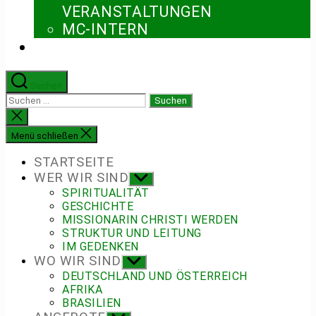
ERANSTALTUNGEN
MC-INTERN
Suchen
Suchen
nach:
Suche
schließen
Menü schließen
STARTSEITE
WER WIR SIND
Untermenü
anzeigen
SPIRITUALITÄT
GESCHICHTE
MISSIONARIN CHRISTI WERDEN
STRUKTUR UND LEITUNG
IM GEDENKEN
WO WIR SIND
Untermenü
anzeigen
DEUTSCHLAND UND ÖSTERREICH
AFRIKA
BRASILIEN