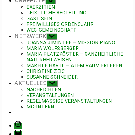
ANGEBOTE
Untermenü
anzeigen
EXERZITIEN
GEISTLICHE BEGLEITUNG
GAST SEIN
FREIWILLIGES ORDENSJAHR
WEG-GEMEINSCHAFT
NETZWERK
Untermenü
anzeigen
JOANNA JIMIN LEE – MISSION PIANO
MARIA WOLFSBERGER
MARIA PLATZKÖSTER – GANZHEITLICHE
NATURHEILWEISEN
MAREILE HARTL – ATEM RAUM ERLEBEN
CHRISTINE ZEIS
SUSANNE SCHNEIDER
AKTUELLES
Untermenü
anzeigen
NACHRICHTEN
VERANSTALTUNGEN
REGELMÄSSIGE VERANSTALTUNGEN
MC-INTERN
Instagram
E-