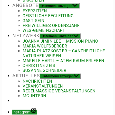
BRASILIEN
ANGEBOTE
Untermenü anzeigen
EXERZITIEN
GEISTLICHE BEGLEITUNG
GAST SEIN
FREIWILLIGES ORDENSJAHR
WEG-GEMEINSCHAFT
NETZWERK
Untermenü anzeigen
JOANNA JIMIN LEE – MISSION PIANO
MARIA WOLFSBERGER
MARIA PLATZKÖSTER – GANZHEITLICHE
NATURHEILWEISEN
MAREILE HARTL – ATEM RAUM ERLEBEN
CHRISTINE ZEIS
SUSANNE SCHNEIDER
AKTUELLES
Untermenü anzeigen
NACHRICHTEN
VERANSTALTUNGEN
REGELMÄSSIGE VERANSTALTUNGEN
MC-INTERN
Instagram