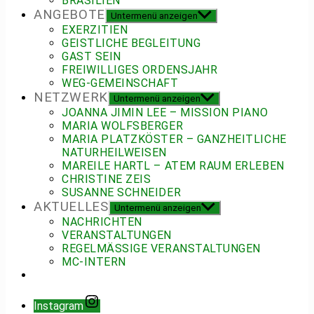
BRASILIEN
ANGEBOTE
Untermenü anzeigen
EXERZITIEN
GEISTLICHE BEGLEITUNG
GAST SEIN
FREIWILLIGES ORDENSJAHR
WEG-GEMEINSCHAFT
NETZWERK
Untermenü anzeigen
JOANNA JIMIN LEE – MISSION PIANO
MARIA WOLFSBERGER
MARIA PLATZKÖSTER – GANZHEITLICHE
NATURHEILWEISEN
MAREILE HARTL – ATEM RAUM ERLEBEN
CHRISTINE ZEIS
SUSANNE SCHNEIDER
AKTUELLES
Untermenü anzeigen
NACHRICHTEN
VERANSTALTUNGEN
REGELMÄSSIGE VERANSTALTUNGEN
MC-INTERN
Instagram