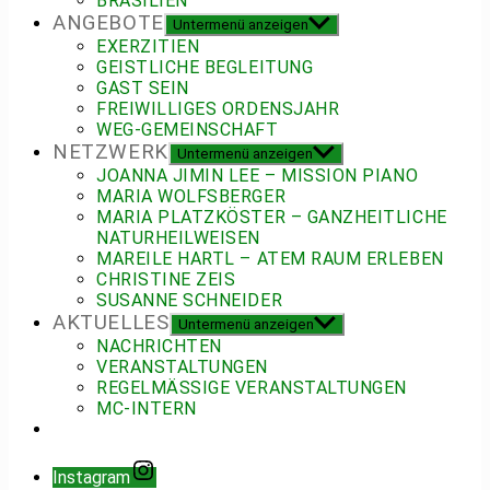
BRASILIEN
ANGEBOTE
Untermenü anzeigen
EXERZITIEN
GEISTLICHE BEGLEITUNG
GAST SEIN
FREIWILLIGES ORDENSJAHR
WEG-GEMEINSCHAFT
NETZWERK
Untermenü anzeigen
JOANNA JIMIN LEE – MISSION PIANO
MARIA WOLFSBERGER
MARIA PLATZKÖSTER – GANZHEITLICHE
NATURHEILWEISEN
MAREILE HARTL – ATEM RAUM ERLEBEN
CHRISTINE ZEIS
SUSANNE SCHNEIDER
AKTUELLES
Untermenü anzeigen
NACHRICHTEN
VERANSTALTUNGEN
REGELMÄSSIGE VERANSTALTUNGEN
MC-INTERN
Instagram