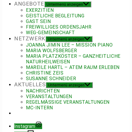
ANGEBOTE
Untermenü anzeigen
EXERZITIEN
GEISTLICHE BEGLEITUNG
GAST SEIN
FREIWILLIGES ORDENSJAHR
WEG-GEMEINSCHAFT
NETZWERK
Untermenü anzeigen
JOANNA JIMIN LEE – MISSION PIANO
MARIA WOLFSBERGER
MARIA PLATZKÖSTER – GANZHEITLICHE
NATURHEILWEISEN
MAREILE HARTL – ATEM RAUM ERLEBEN
CHRISTINE ZEIS
SUSANNE SCHNEIDER
AKTUELLES
Untermenü anzeigen
NACHRICHTEN
VERANSTALTUNGEN
REGELMÄSSIGE VERANSTALTUNGEN
MC-INTERN
Instagram