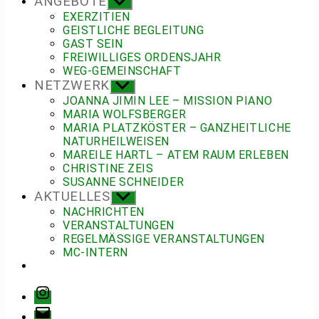
ANGEBOTE
Untermenü
anzeigen
EXERZITIEN
GEISTLICHE BEGLEITUNG
GAST SEIN
FREIWILLIGES ORDENSJAHR
WEG-GEMEINSCHAFT
NETZWERK
Untermenü
anzeigen
JOANNA JIMIN LEE – MISSION PIANO
MARIA WOLFSBERGER
MARIA PLATZKÖSTER – GANZHEITLICHE
NATURHEILWEISEN
MAREILE HARTL – ATEM RAUM ERLEBEN
CHRISTINE ZEIS
SUSANNE SCHNEIDER
AKTUELLES
Untermenü
anzeigen
NACHRICHTEN
VERANSTALTUNGEN
REGELMÄSSIGE VERANSTALTUNGEN
MC-INTERN
Instagram
E-