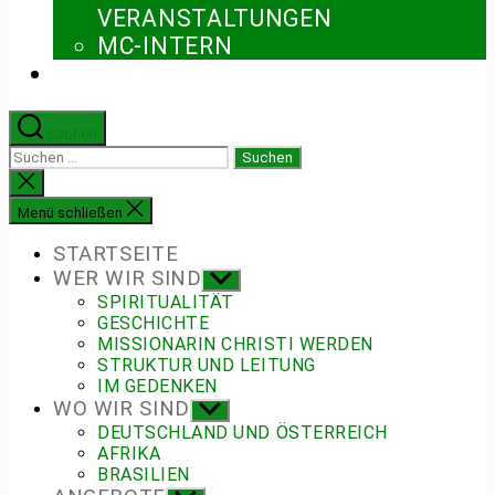
ERANSTALTUNGEN
MC-INTERN
Suchen
Suchen
nach:
Suche
schließen
Menü schließen
STARTSEITE
WER WIR SIND
Untermenü
anzeigen
SPIRITUALITÄT
GESCHICHTE
MISSIONARIN CHRISTI WERDEN
STRUKTUR UND LEITUNG
IM GEDENKEN
WO WIR SIND
Untermenü
anzeigen
DEUTSCHLAND UND ÖSTERREICH
AFRIKA
BRASILIEN