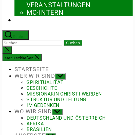
ERANSTALTUNGEN
MC-INTERN
Suchen
Suchen
nach:
Suche
schließen
Menü schließen
STARTSEITE
WER WIR SIND
Untermenü
anzeigen
SPIRITUALITÄT
GESCHICHTE
MISSIONARIN CHRISTI WERDEN
STRUKTUR UND LEITUNG
IM GEDENKEN
WO WIR SIND
Untermenü
anzeigen
DEUTSCHLAND UND ÖSTERREICH
AFRIKA
BRASILIEN