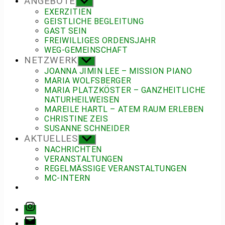
ANGEBOTE
Untermenü
anzeigen
EXERZITIEN
GEISTLICHE BEGLEITUNG
GAST SEIN
FREIWILLIGES ORDENSJAHR
WEG-GEMEINSCHAFT
NETZWERK
Untermenü
anzeigen
JOANNA JIMIN LEE – MISSION PIANO
MARIA WOLFSBERGER
MARIA PLATZKÖSTER – GANZHEITLICHE
NATURHEILWEISEN
MAREILE HARTL – ATEM RAUM ERLEBEN
CHRISTINE ZEIS
SUSANNE SCHNEIDER
AKTUELLES
Untermenü
anzeigen
NACHRICHTEN
VERANSTALTUNGEN
REGELMÄSSIGE VERANSTALTUNGEN
MC-INTERN
Instagram
E-