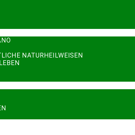
ANO
TLICHE NATURHEILWEISEN
RLEBEN
N