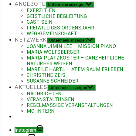
ANGEBOTE
Untermenü anzeigen
EXERZITIEN
GEISTLICHE BEGLEITUNG
GAST SEIN
FREIWILLIGES ORDENSJAHR
WEG-GEMEINSCHAFT
NETZWERK
Untermenü anzeigen
JOANNA JIMIN LEE – MISSION PIANO
MARIA WOLFSBERGER
MARIA PLATZKÖSTER – GANZHEITLICHE
NATURHEILWEISEN
MAREILE HARTL – ATEM RAUM ERLEBEN
CHRISTINE ZEIS
SUSANNE SCHNEIDER
AKTUELLES
Untermenü anzeigen
NACHRICHTEN
VERANSTALTUNGEN
REGELMÄSSIGE VERANSTALTUNGEN
MC-INTERN
Instagram