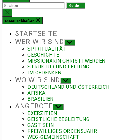
Suchen
nach:
Suche
schließen
Menü schließen
STARTSEITE
WER WIR SIND
Untermenü
anzeigen
SPIRITUALITÄT
GESCHICHTE
MISSIONARIN CHRISTI WERDEN
STRUKTUR UND LEITUNG
IM GEDENKEN
WO WIR SIND
Untermenü
anzeigen
DEUTSCHLAND UND ÖSTERREICH
AFRIKA
BRASILIEN
ANGEBOTE
Untermenü
anzeigen
EXERZITIEN
GEISTLICHE BEGLEITUNG
GAST SEIN
FREIWILLIGES ORDENSJAHR
WEG-GEMEINSCHAFT