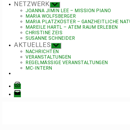
NETZWERK
Untermenü
anzeigen
JOANNA JIMIN LEE – MISSION PIANO
MARIA WOLFSBERGER
MARIA PLATZKÖSTER – GANZHEITLICHE NAT
MAREILE HARTL – ATEM RAUM ERLEBEN
CHRISTINE ZEIS
SUSANNE SCHNEIDER
AKTUELLES
Untermenü
anzeigen
NACHRICHTEN
VERANSTALTUNGEN
REGELMÄSSIGE VERANSTALTUNGEN
MC-INTERN
Instagram
E-
Mail