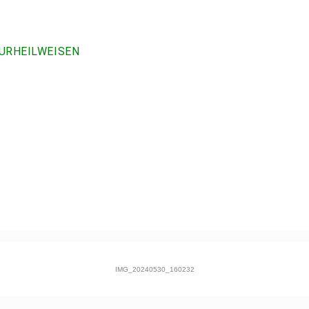
URHEILWEISEN
IMG_20240530_160232