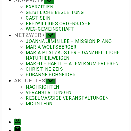
ANGEBOTE
Untermenü
anzeigen
EXERZITIEN
GEISTLICHE BEGLEITUNG
GAST SEIN
FREIWILLIGES ORDENSJAHR
WEG-GEMEINSCHAFT
NETZWERK
Untermenü
anzeigen
JOANNA JIMIN LEE – MISSION PIANO
MARIA WOLFSBERGER
MARIA PLATZKÖSTER – GANZHEITLICHE
NATURHEILWEISEN
MAREILE HARTL – ATEM RAUM ERLEBEN
CHRISTINE ZEIS
SUSANNE SCHNEIDER
AKTUELLES
Untermenü
anzeigen
NACHRICHTEN
VERANSTALTUNGEN
REGELMÄSSIGE VERANSTALTUNGEN
MC-INTERN
Instagram
E-