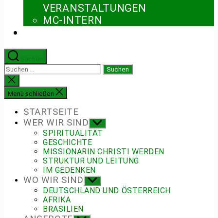
ERANSTALTUNGEN
MC-INTERN
Suchen
Suchen
nach:
Suche
schließen
Menü schließen
STARTSEITE
WER WIR SIND
Untermenü
anzeigen
SPIRITUALITÄT
GESCHICHTE
MISSIONARIN CHRISTI WERDEN
STRUKTUR UND LEITUNG
IM GEDENKEN
WO WIR SIND
Untermenü
anzeigen
DEUTSCHLAND UND ÖSTERREICH
AFRIKA
BRASILIEN