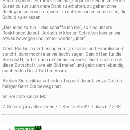
Herzen spricht. Er fordert uns auf, sogar die Feinde zu lieben,
Gutes zu tun auch ohne Dank zu erhalten, zu geben ohne
Rückgabe zu erwarten, nicht zu richten und zu verurteilen, die
Schuld zu erlassen.
„Das alles zu tun – das schaffe ich nie“, so sind unsere
Reaktionen darauf. Jedoch: in kleinen Schritten können wir
etwas bewegen und immer wieder „üben“.
Wenn Paulus in der Lesung vom „Irdischen und Himmlischen“
spricht, dann möchte er vielleicht sagen: Seid offen für die
Botschaft, setzt euch mit ihr auseinander, lasst euch durch
diese Botschaft „wie ein Bild malen“ und gebt dem lebendig
machenden Geist Gottes Raum.
Blicken Sie dankbar auf jeden Tag und darauf, wozu Gottes
heiliger Geist Sie bewegt hat.
Sr. Gerlinde Kauba MC
7. Sonntag im Jahreskreis / 1 Kor 15,45-49; Lukas 6,27-38
Instagram