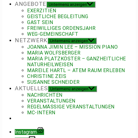
ANGEBOTE
Untermenü anzeigen
EXERZITIEN
GEISTLICHE BEGLEITUNG
GAST SEIN
FREIWILLIGES ORDENSJAHR
WEG-GEMEINSCHAFT
NETZWERK
Untermenü anzeigen
JOANNA JIMIN LEE – MISSION PIANO
MARIA WOLFSBERGER
MARIA PLATZKÖSTER – GANZHEITLICHE
NATURHEILWEISEN
MAREILE HARTL – ATEM RAUM ERLEBEN
CHRISTINE ZEIS
SUSANNE SCHNEIDER
AKTUELLES
Untermenü anzeigen
NACHRICHTEN
VERANSTALTUNGEN
REGELMÄSSIGE VERANSTALTUNGEN
MC-INTERN
Instagram