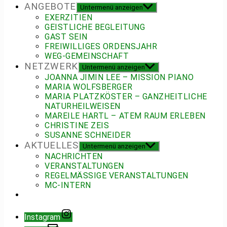
ANGEBOTE
Untermenü anzeigen
EXERZITIEN
GEISTLICHE BEGLEITUNG
GAST SEIN
FREIWILLIGES ORDENSJAHR
WEG-GEMEINSCHAFT
NETZWERK
Untermenü anzeigen
JOANNA JIMIN LEE – MISSION PIANO
MARIA WOLFSBERGER
MARIA PLATZKÖSTER – GANZHEITLICHE
NATURHEILWEISEN
MAREILE HARTL – ATEM RAUM ERLEBEN
CHRISTINE ZEIS
SUSANNE SCHNEIDER
AKTUELLES
Untermenü anzeigen
NACHRICHTEN
VERANSTALTUNGEN
REGELMÄSSIGE VERANSTALTUNGEN
MC-INTERN
Instagram