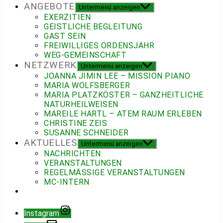
ANGEBOTE
Untermenü anzeigen
EXERZITIEN
GEISTLICHE BEGLEITUNG
GAST SEIN
FREIWILLIGES ORDENSJAHR
WEG-GEMEINSCHAFT
NETZWERK
Untermenü anzeigen
JOANNA JIMIN LEE – MISSION PIANO
MARIA WOLFSBERGER
MARIA PLATZKÖSTER – GANZHEITLICHE
NATURHEILWEISEN
MAREILE HARTL – ATEM RAUM ERLEBEN
CHRISTINE ZEIS
SUSANNE SCHNEIDER
AKTUELLES
Untermenü anzeigen
NACHRICHTEN
VERANSTALTUNGEN
REGELMÄSSIGE VERANSTALTUNGEN
MC-INTERN
Instagram