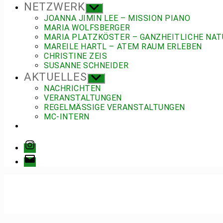
NETZWERK
Untermenü
anzeigen
JOANNA JIMIN LEE – MISSION PIANO
MARIA WOLFSBERGER
MARIA PLATZKÖSTER – GANZHEITLICHE NAT
MAREILE HARTL – ATEM RAUM ERLEBEN
CHRISTINE ZEIS
SUSANNE SCHNEIDER
AKTUELLES
Untermenü
anzeigen
NACHRICHTEN
VERANSTALTUNGEN
REGELMÄSSIGE VERANSTALTUNGEN
MC-INTERN
Instagram
E-
Mail