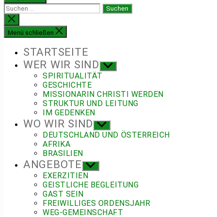
Suchen
nach:
Suche
schließen
Menü schließen
STARTSEITE
WER WIR SIND
Untermenü
anzeigen
SPIRITUALITÄT
GESCHICHTE
MISSIONARIN CHRISTI WERDEN
STRUKTUR UND LEITUNG
IM GEDENKEN
WO WIR SIND
Untermenü
anzeigen
DEUTSCHLAND UND ÖSTERREICH
AFRIKA
BRASILIEN
ANGEBOTE
Untermenü
anzeigen
EXERZITIEN
GEISTLICHE BEGLEITUNG
GAST SEIN
FREIWILLIGES ORDENSJAHR
WEG-GEMEINSCHAFT