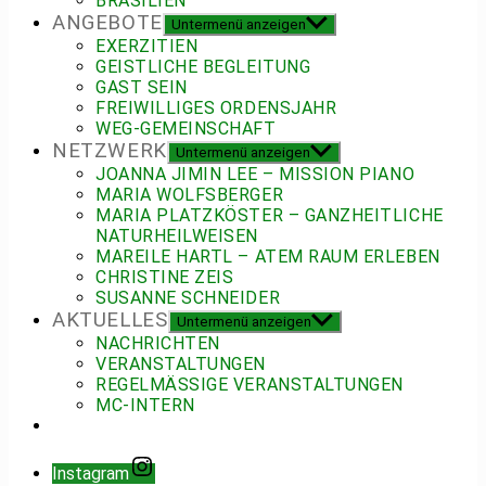
BRASILIEN
ANGEBOTE
Untermenü anzeigen
EXERZITIEN
GEISTLICHE BEGLEITUNG
GAST SEIN
FREIWILLIGES ORDENSJAHR
WEG-GEMEINSCHAFT
NETZWERK
Untermenü anzeigen
JOANNA JIMIN LEE – MISSION PIANO
MARIA WOLFSBERGER
MARIA PLATZKÖSTER – GANZHEITLICHE
NATURHEILWEISEN
MAREILE HARTL – ATEM RAUM ERLEBEN
CHRISTINE ZEIS
SUSANNE SCHNEIDER
AKTUELLES
Untermenü anzeigen
NACHRICHTEN
VERANSTALTUNGEN
REGELMÄSSIGE VERANSTALTUNGEN
MC-INTERN
Instagram