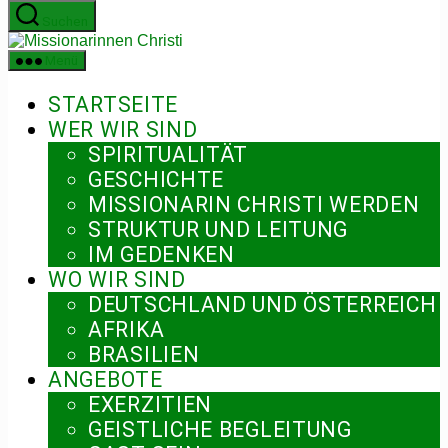
Zum
Suchen
Inhalt
Missionarinnen
springen
Christi
Menü
STARTSEITE
WER WIR SIND
SPIRITUALITÄT
GESCHICHTE
MISSIONARIN CHRISTI WERDEN
STRUKTUR UND LEITUNG
IM GEDENKEN
WO WIR SIND
DEUTSCHLAND UND ÖSTERREICH
AFRIKA
BRASILIEN
ANGEBOTE
EXERZITIEN
GEISTLICHE BEGLEITUNG