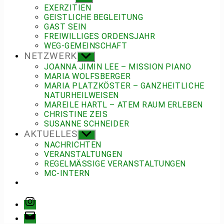
anzeigen
EXERZITIEN
GEISTLICHE BEGLEITUNG
GAST SEIN
FREIWILLIGES ORDENSJAHR
WEG-GEMEINSCHAFT
NETZWERK
Untermenü
anzeigen
JOANNA JIMIN LEE – MISSION PIANO
MARIA WOLFSBERGER
MARIA PLATZKÖSTER – GANZHEITLICHE
NATURHEILWEISEN
MAREILE HARTL – ATEM RAUM ERLEBEN
CHRISTINE ZEIS
SUSANNE SCHNEIDER
AKTUELLES
Untermenü
anzeigen
NACHRICHTEN
VERANSTALTUNGEN
REGELMÄSSIGE VERANSTALTUNGEN
MC-INTERN
Instagram
E-
Mail