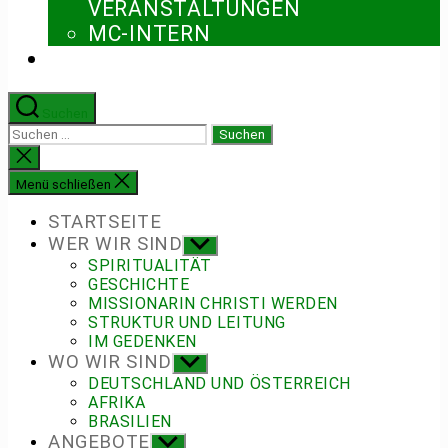
ERANSTALTUNGEN
MC-INTERN
Suchen
Suchen
nach:
Suche
schließen
Menü schließen
STARTSEITE
WER WIR SIND
Untermenü
anzeigen
SPIRITUALITÄT
GESCHICHTE
MISSIONARIN CHRISTI WERDEN
STRUKTUR UND LEITUNG
IM GEDENKEN
WO WIR SIND
Untermenü
anzeigen
DEUTSCHLAND UND ÖSTERREICH
AFRIKA
BRASILIEN
ANGEBOTE
Untermenü