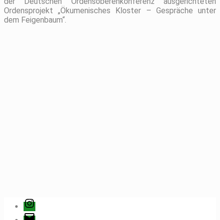
der Deutschen Ordensoberenkonferenz ausgerichteten
Ordensprojekt „Ökumenisches Kloster – Gespräche unter
dem Feigenbaum“.
Instagram
E-