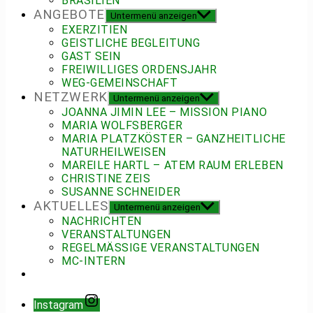
BRASILIEN
ANGEBOTE
Untermenü anzeigen
EXERZITIEN
GEISTLICHE BEGLEITUNG
GAST SEIN
FREIWILLIGES ORDENSJAHR
WEG-GEMEINSCHAFT
NETZWERK
Untermenü anzeigen
JOANNA JIMIN LEE – MISSION PIANO
MARIA WOLFSBERGER
MARIA PLATZKÖSTER – GANZHEITLICHE
NATURHEILWEISEN
MAREILE HARTL – ATEM RAUM ERLEBEN
CHRISTINE ZEIS
SUSANNE SCHNEIDER
AKTUELLES
Untermenü anzeigen
NACHRICHTEN
VERANSTALTUNGEN
REGELMÄSSIGE VERANSTALTUNGEN
MC-INTERN
Instagram