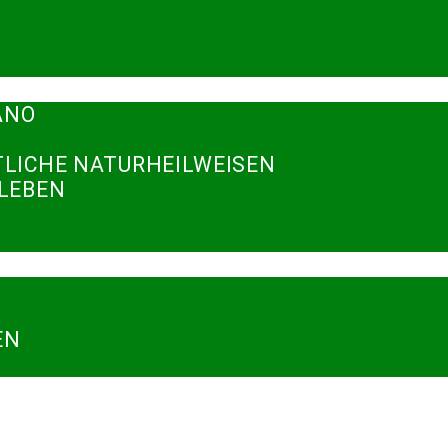
ANO
TLICHE NATURHEILWEISEN
RLEBEN
N