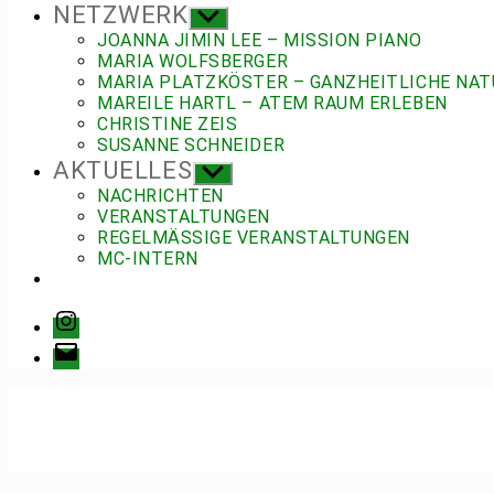
NETZWERK
Untermenü
anzeigen
JOANNA JIMIN LEE – MISSION PIANO
MARIA WOLFSBERGER
MARIA PLATZKÖSTER – GANZHEITLICHE NAT
MAREILE HARTL – ATEM RAUM ERLEBEN
CHRISTINE ZEIS
SUSANNE SCHNEIDER
AKTUELLES
Untermenü
anzeigen
NACHRICHTEN
VERANSTALTUNGEN
REGELMÄSSIGE VERANSTALTUNGEN
MC-INTERN
Instagram
E-
Mail