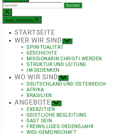
Suchen
nach:
Suche
schließen
Menü schließen
STARTSEITE
WER WIR SIND
Untermenü
anzeigen
SPIRITUALITÄT
GESCHICHTE
MISSIONARIN CHRISTI WERDEN
STRUKTUR UND LEITUNG
IM GEDENKEN
WO WIR SIND
Untermenü
anzeigen
DEUTSCHLAND UND ÖSTERREICH
AFRIKA
BRASILIEN
ANGEBOTE
Untermenü
anzeigen
EXERZITIEN
GEISTLICHE BEGLEITUNG
GAST SEIN
FREIWILLIGES ORDENSJAHR
WEG-GEMEINSCHAFT