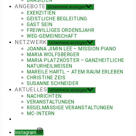
BRASILIEN
ANGEBOTE
Untermenü anzeigen
EXERZITIEN
GEISTLICHE BEGLEITUNG
GAST SEIN
FREIWILLIGES ORDENSJAHR
WEG-GEMEINSCHAFT
NETZWERK
Untermenü anzeigen
JOANNA JIMIN LEE – MISSION PIANO
MARIA WOLFSBERGER
MARIA PLATZKÖSTER – GANZHEITLICHE
NATURHEILWEISEN
MAREILE HARTL – ATEM RAUM ERLEBEN
CHRISTINE ZEIS
SUSANNE SCHNEIDER
AKTUELLES
Untermenü anzeigen
NACHRICHTEN
VERANSTALTUNGEN
REGELMÄSSIGE VERANSTALTUNGEN
MC-INTERN
Instagram