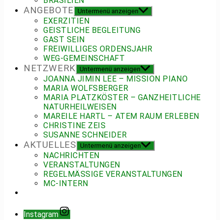
BRASILIEN
ANGEBOTE
Untermenü anzeigen
EXERZITIEN
GEISTLICHE BEGLEITUNG
GAST SEIN
FREIWILLIGES ORDENSJAHR
WEG-GEMEINSCHAFT
NETZWERK
Untermenü anzeigen
JOANNA JIMIN LEE – MISSION PIANO
MARIA WOLFSBERGER
MARIA PLATZKÖSTER – GANZHEITLICHE
NATURHEILWEISEN
MAREILE HARTL – ATEM RAUM ERLEBEN
CHRISTINE ZEIS
SUSANNE SCHNEIDER
AKTUELLES
Untermenü anzeigen
NACHRICHTEN
VERANSTALTUNGEN
REGELMÄSSIGE VERANSTALTUNGEN
MC-INTERN
Instagram