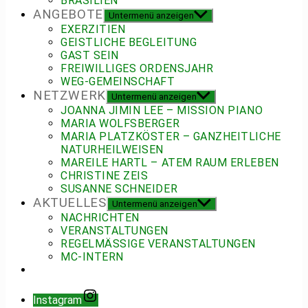
BRASILIEN
ANGEBOTE
Untermenü anzeigen
EXERZITIEN
GEISTLICHE BEGLEITUNG
GAST SEIN
FREIWILLIGES ORDENSJAHR
WEG-GEMEINSCHAFT
NETZWERK
Untermenü anzeigen
JOANNA JIMIN LEE – MISSION PIANO
MARIA WOLFSBERGER
MARIA PLATZKÖSTER – GANZHEITLICHE
NATURHEILWEISEN
MAREILE HARTL – ATEM RAUM ERLEBEN
CHRISTINE ZEIS
SUSANNE SCHNEIDER
AKTUELLES
Untermenü anzeigen
NACHRICHTEN
VERANSTALTUNGEN
REGELMÄSSIGE VERANSTALTUNGEN
MC-INTERN
Instagram