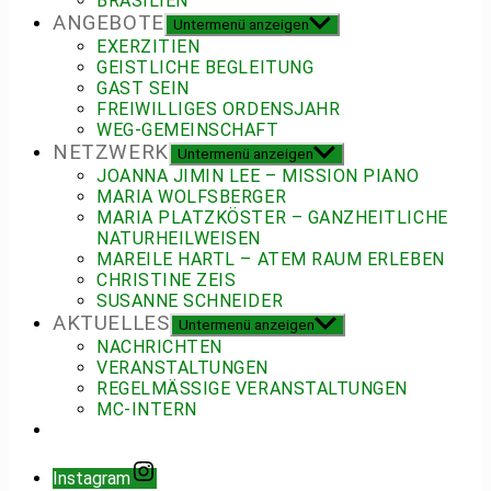
BRASILIEN
ANGEBOTE
Untermenü anzeigen
EXERZITIEN
GEISTLICHE BEGLEITUNG
GAST SEIN
FREIWILLIGES ORDENSJAHR
WEG-GEMEINSCHAFT
NETZWERK
Untermenü anzeigen
JOANNA JIMIN LEE – MISSION PIANO
MARIA WOLFSBERGER
MARIA PLATZKÖSTER – GANZHEITLICHE
NATURHEILWEISEN
MAREILE HARTL – ATEM RAUM ERLEBEN
CHRISTINE ZEIS
SUSANNE SCHNEIDER
AKTUELLES
Untermenü anzeigen
NACHRICHTEN
VERANSTALTUNGEN
REGELMÄSSIGE VERANSTALTUNGEN
MC-INTERN
Instagram